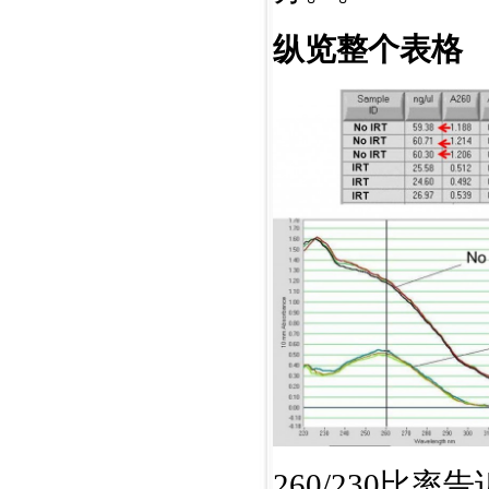
纵览整个表格
260/230比