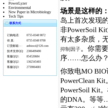
PowerLyzer
Environmental
场景是这样的
New Paper in Microbiology
Tech Tips
岛上首次发现
联系方式
非PowerSoi
订购电话:
0755-8348 9872
有太多杂质，无
传 真:
0755-8348 9700
订货邮箱：:
anbiosci@126.com
。你需
抑制因子
技术支持QQ:
2306499490
序……怎么办
客服QQ1:
854520684
客服QQ2:
1362545403
客服QQ3:
2759064681
你致电MO B
PowerClean
PowerSoil
的DNA。等等