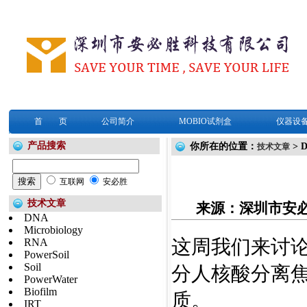
首 页
公司简介
MOBIO试剂盒
仪器设
产品搜索
你所在的位置：
> 
技术文章
互联网
安必胜
技术文章
来源：深圳市安
DNA
Microbiology
这周我们来讨
RNA
PowerSoil
Soil
分人核酸分离焦
PowerWater
Biofilm
质。
IRT